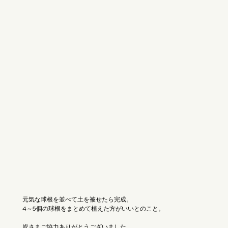
元気な球根を並べて土を被せたら完成。
4～5個の球根をまとめて植えた方がいいとのこと。
皆さまご協力ありがとうございました。